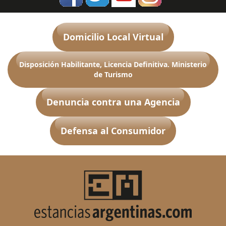
Domicilio Local Virtual
Disposición Habilitante, Licencia Definitiva. Ministerio
de Turismo
Denuncia contra una Agencia
Defensa al Consumidor