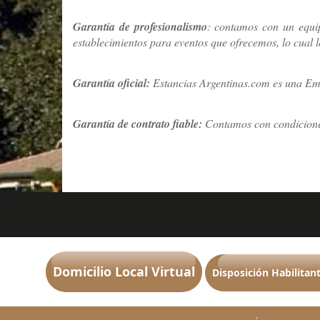
Garantía de profesionalismo
: contamos con un equip
establecimientos para eventos que ofrecemos, lo cual l
Garantía oficial:
Estancias Argentinas.com es una Emp
Garantía de contrato fiable:
Contamos con condiciones
Domicilio Local Virtual
Disposición Habilitant