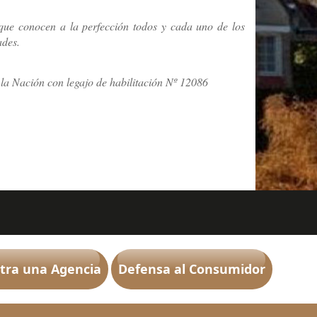
 que conocen a la perfección todos y cada uno de los
ades.
la Nación con legajo de habilitación Nº 12086
tra una Agencia
Defensa al Consumidor