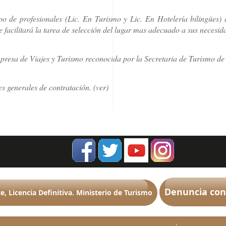
o de profesionales (Lic. En Turismo y Lic. En Hotelería bilingües)
e facilitará la tarea de selección del lugar mas adecuado a sus necesid
resa de Viajes y Turismo reconocida por la Secretaria de Turismo de 
 generales de contratación. (ver)
Denuncia con
e, Licencia Definitiva. Ministerio de Turismo